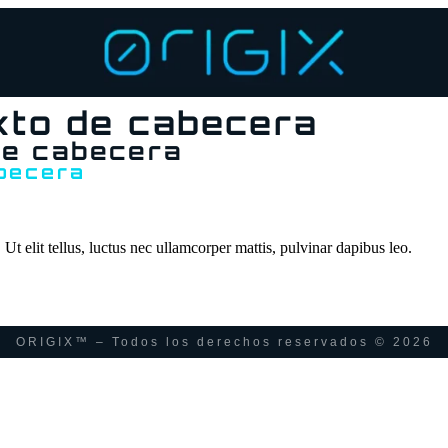
xto de cabecera
de cabecera
abecera
Ut elit tellus, luctus nec ullamcorper mattis, pulvinar dapibus leo.
ORIGIX™ – Todos los derechos reservados © 2026