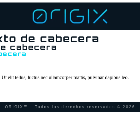
xto de cabecera
de cabecera
abecera
Ut elit tellus, luctus nec ullamcorper mattis, pulvinar dapibus leo.
ORIGIX™ – Todos los derechos reservados © 2026