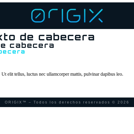
xto de cabecera
de cabecera
abecera
Ut elit tellus, luctus nec ullamcorper mattis, pulvinar dapibus leo.
ORIGIX™ – Todos los derechos reservados © 2026