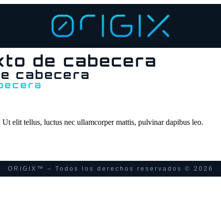
xto de cabecera
de cabecera
abecera
Ut elit tellus, luctus nec ullamcorper mattis, pulvinar dapibus leo.
ORIGIX™ – Todos los derechos reservados © 2026