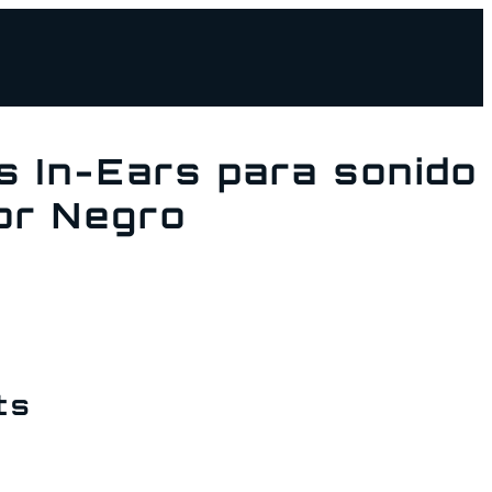
s In-Ears para sonido
or Negro
ts