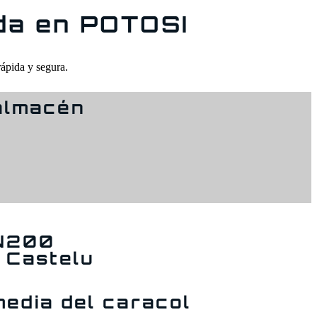
da en POTOSI
rápida y segura.
 almacén
 N200
 Castelu
media del caracol