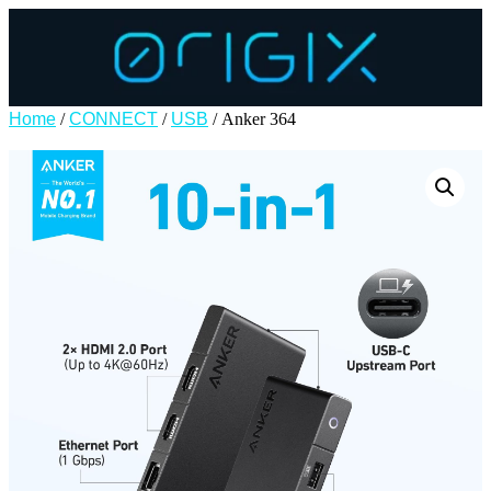
Home
/
CONNECT
/
USB
/ Anker 364